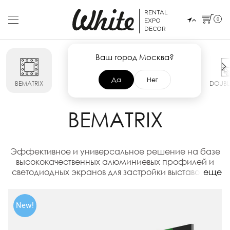
RENTAL
0
EXPO
DECOR
Ваш город Москва?
Да
Нет
BEMATRIX
POP UP
SMART
MAXIMA
DOUBL
BEMATRIX
Эффективное и универсальное решение на базе
высококачественных алюминиевых профилей и
светодиодных экранов для застройки выставочных
еще
пространств любого формата
New!