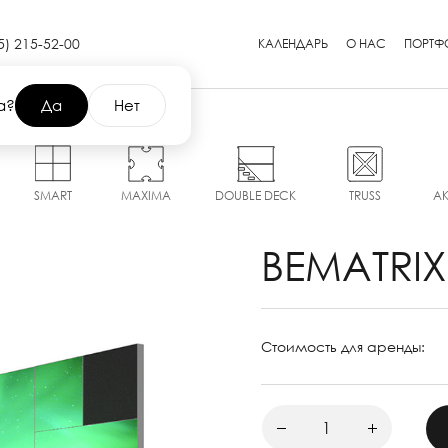
5) 215-52-00
КАЛЕНДАРЬ
О НАС
ПОРТФ
а?
Да
Нет
SMART
MAXIMA
DOUBLE DECK
TRUSS
А
BEMATRIX
Стоимость для аренды: