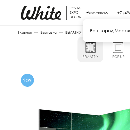
RENTAL
Москва
+7 (49
EXPO
DECOR
Ваш город Москв
Главная
—
Выставка
—
BEMATRIX
—
BEMATRIX 6
BEMATRIX
POP UP
New!