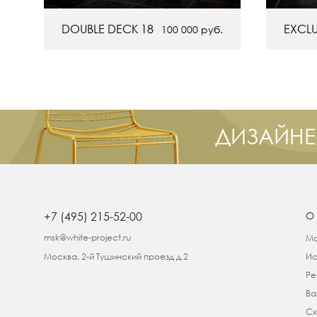
DOUBLE DECK 18
EXCLU
100 000
руб.
ДИЗАЙНЕ
+7 (495) 215-52-00
О
msk@white-project.ru
Ма
Москва, 2-й Тушинский проезд д.2
Ис
Ре
Ва
Сх