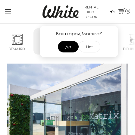
RENTAL
0
EXPO
DECOR
Ваш город Москва?
Да
Нет
BEMATRIX
POP UP
SMART
MAXIMA
DOUBL