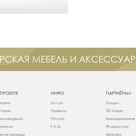
РСКАЯ МЕБЕЛЬ И АКСЕССУА
 ПРОЕКТЕ
ИНФО
ПАРТНЁРАМ
газин
Услуги
Скидки
тория
Правила
3D Макет
комендации
Оплата
Брендирование
кансии
F.A.Q.
Флористика
ема проезда
Загрузки