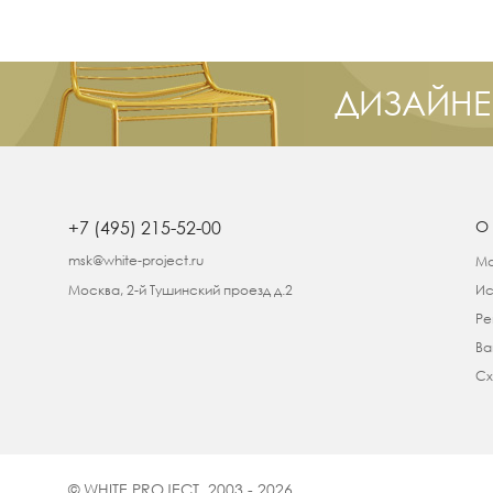
ДИЗАЙНЕ
+7 (495) 215-52-00
О
msk@white-project.ru
Ма
Москва, 2-й Тушинский проезд д.2
Ис
Ре
Ва
Сх
© WHITE PROJECT, 2003 - 2026