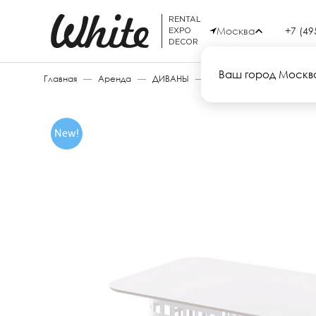
RENTAL
Москва
+7 (49
EXPO
DECOR
Ваш город Москв
Главная
—
Аренда
—
ДИВАНЫ
—
MARA TABLE
New!