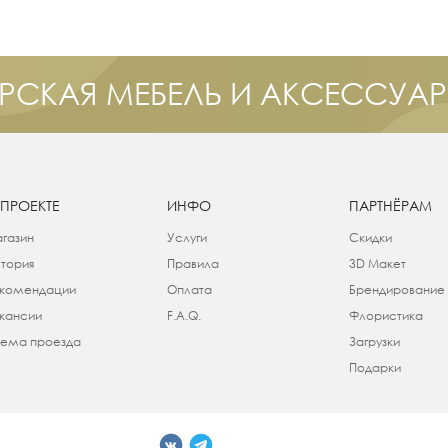
РСКАЯ МЕБЕЛЬ И АКСЕССУА
 ПРОЕКТЕ
ИНФО
ПАРТНЁРАМ
газин
Услуги
Скидки
тория
Правила
3D Макет
комендации
Оплата
Брендирование
кансии
F.A.Q.
Флористика
ема проезда
Загрузки
Подарки