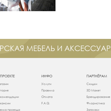
РСКАЯ МЕБЕЛЬ И АКСЕССУА
 ПРОЕКТЕ
ИНФО
ПАРТНЁРАМ
газин
Услуги
Скидки
тория
Правила
3D Макет
комендации
Оплата
Брендирование
кансии
F.A.Q.
Флористика
ема проезда
Загрузки