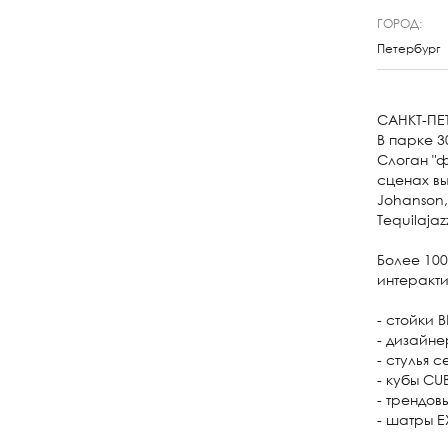
ГОРОД:
Петербург
САНКТ-ПЕТ
В парке 3
Слоган "ф
сценах вы
Johanson,
Tequilaja
Более 100
интеракти
- стойки
- дизайне
- стулья 
- кубы CU
- трендов
- шатры E