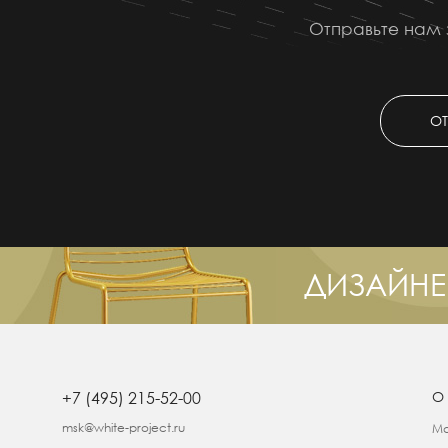
Отправьте нам 
ОТ
ДИЗАЙНЕ
+7 (495) 215-52-00
О
msk@white-project.ru
Ма