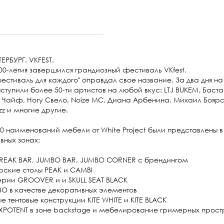
ЕРБУРГ. VKFEST.
00-летия завершился грандиозный фестиваль VKfest.
естиваль для каждого" оправдал свое название. За два дня на
ступили более 50-ти артистов на любой вкус: LTJ BUKEM, Баста
 Чайф, Ногу Свело, Noize MC, Диана Арбенина, Михаил Боярс
zzz и многие другие.
0 наименований мебели от White Project были представлены в
вных зонах:
 BREAK BAR, JUMBO BAR, JUMBO CORNER с брендингом
рские столы PEAK и СAMBI
серии GROOVER и и SKULL SEAT BLACK
BO в качестве декоративных элементов
ые тентовые конструкции KITE WHITE и KITE BLACK
XPOTENT в зоне backstagе и мебелирование гримерных прост