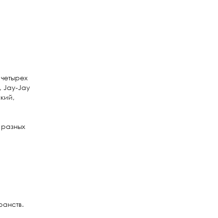
 четырех
, Jay-Jay
кий,
 разных
ранств.