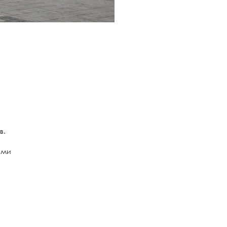
в.
ими