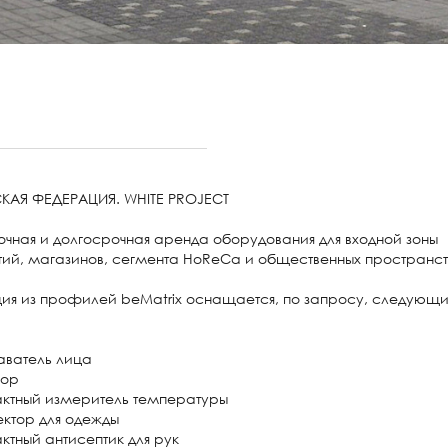
АЯ ФЕДЕРАЦИЯ. WHITE PROJECT
чная и долгосрочная аренда оборудования для входной зоны
тий, магазинов, сегмента HoReCa и общественных пространст
ция из профилей beMatrix оснащается, по запросу, следующ
аватель лица
зор
актный измеритель температуры
ектор для одежды
актный антисептик для рук