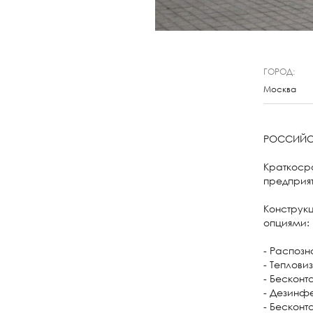
ГОРОД:
Москва
РОССИЙСК
Краткосро
предприя
Конструк
опциями:
- Распозн
- Теплови
- Бесконт
- Дезинф
- Бесконт