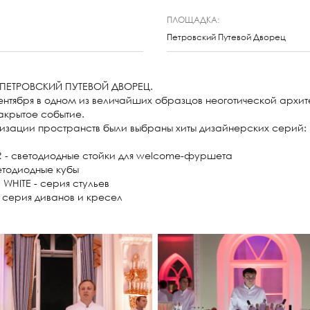
ПЛОЩАДКА:
Петровский Путевой Дворец
ПЕТРОВСКИЙ ПУТЕВОЙ ДВОРЕЦ.
ентября в одном из величайших образцов неоготической архит
акрытое событие.
низации пространств были выбраны хиты дизайнерских серий:
R - светодиодные стойки для welcome-фуршета
етодиодные кубы
WHITE - cерия стульев
 cерия диванов и кресел