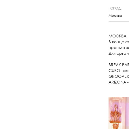
ГОРОД:
Москва
МОСКВА. 
В конце с
прошло з
Для орга
⠀
BREAK BA
СUBO -св
GROOVER 
ARIZONA -