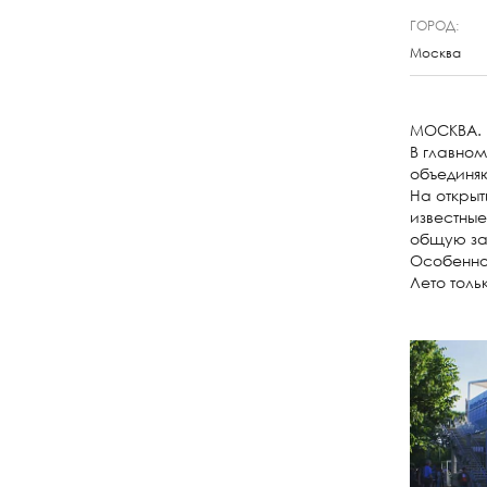
ГОРОД:
Москва
МОСКВА. 
В главном
объединяю
На открыт
известные
общую за
Особеннос
Лето толь