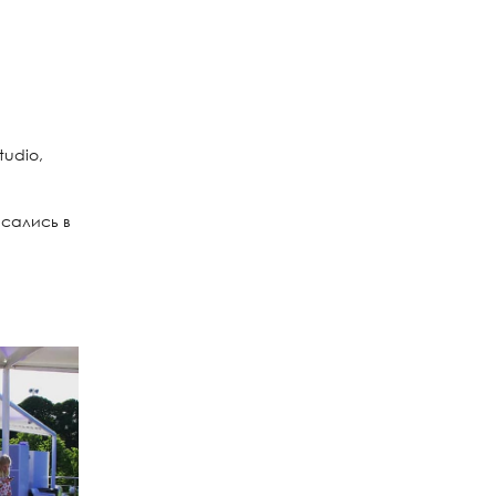
tudio,
исались в